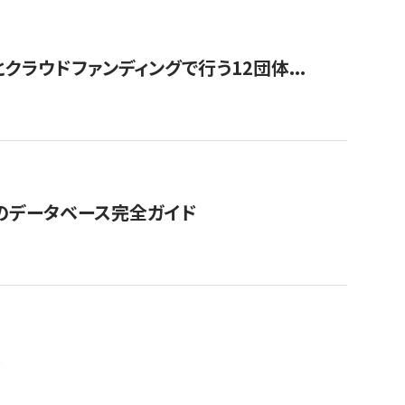
ラウドファンディングで行う12団体...
GOのデータベース完全ガイド
。