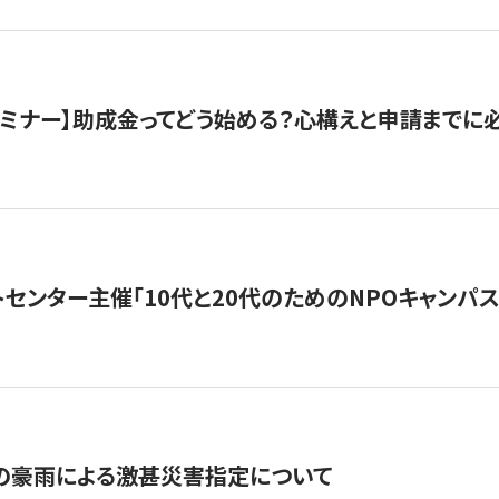
催セミナー】助成金ってどう始める？心構えと申請までに
トセンター主催「10代と20代のためのNPOキャンパ
の豪雨による激甚災害指定について