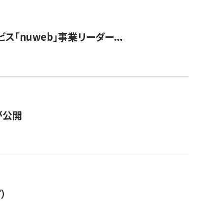
ス「nuweb」事業リーダー...
が公開
）