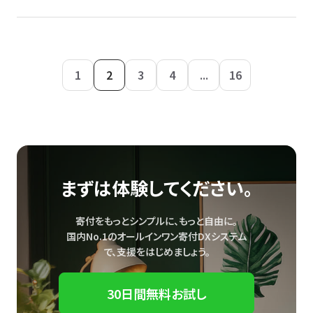
1
2
3
4
...
16
まずは体験してください。
寄付をもっとシンプルに、もっと自由に。
国内No.1のオールインワン寄付DXシステム
で、
支援をはじめましょう。
30日間無料お試し