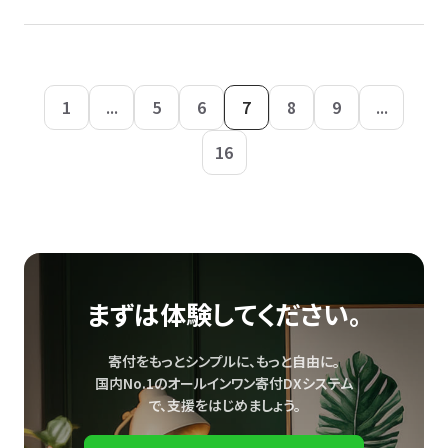
1
...
5
6
7
8
9
...
16
まずは体験してください。
寄付をもっとシンプルに、もっと自由に。
国内No.1のオールインワン寄付DXシステム
で、
支援をはじめましょう。