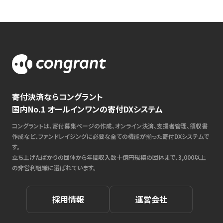
寄付決済ならコングラント
国内No.1 オールインワンの寄付DXシステム
コングラントは、寄付募集ページの作成、オンライン決済、支援者管理、領収書
作成など、ファンドレイジングに必要な全ての機能が揃った寄付DXシステムで
す。
立ち上げたばかりの団体から年間収入数十億円規模の団体まで、3,000以上
の非営利組織に選ばれています。
採用情報
運営会社