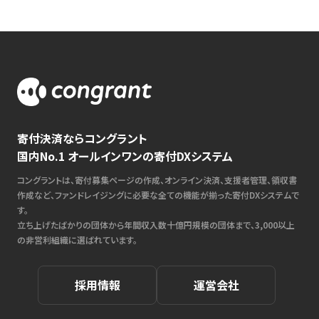
寄付決済ならコングラント
国内No.1 オールインワンの寄付DXシステム
コングラントは、寄付募集ページの作成、オンライン決済、支援者管理、領収書
作成など、ファンドレイジングに必要な全ての機能が揃った寄付DXシステムで
す。
立ち上げたばかりの団体から年間収入数十億円規模の団体まで、3,000以上
の非営利組織に選ばれています。
採用情報
運営会社