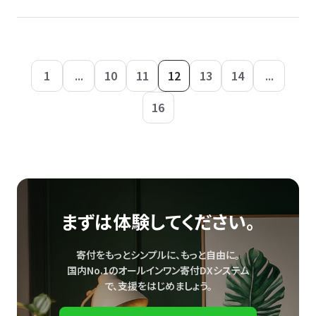
1
...
10
11
12
13
14
...
16
まずは体験してください。
寄付をもっとシンプルに、もっと自由に。
国内No.1のオールインワン寄付DXシステム
で、
支援をはじめましょう。