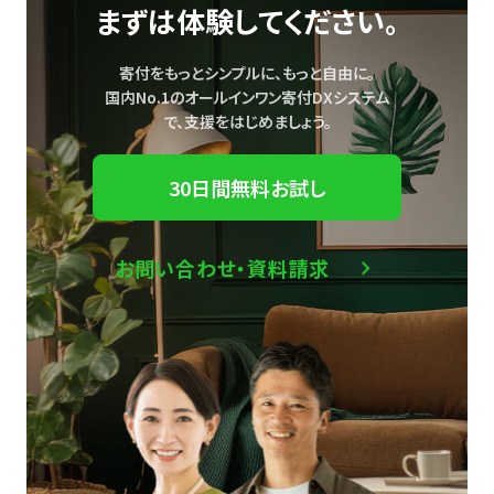
まずは体験してください。
寄付をもっとシンプルに、もっと自由に。
国内No.1のオールインワン寄付DXシステム
で、
支援をはじめましょう。
30日間無料お試し
お問い合わせ・資料請求