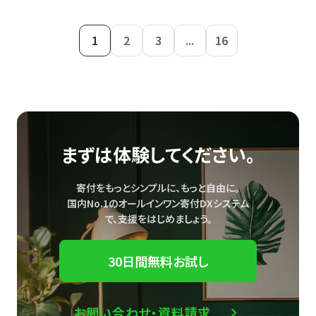
1
2
3
...
16
まずは体験してください。
寄付をもっとシンプルに、もっと自由に。
国内No.1のオールインワン寄付DXシステム
で、
支援をはじめましょう。
30日間無料お試し
お問い合わせ・資料請求