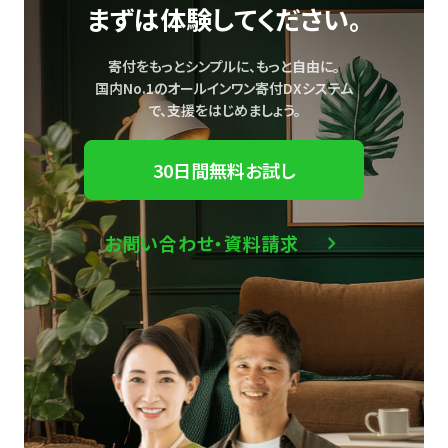
まずは体験してください。
寄付をもっとシンプルに、もっと自由に。
国内No.1のオールインワン寄付DXシステム
で、
支援をはじめましょう。
30日間無料お試し
お問い合わせ・資料請求