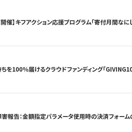
12/7開催】キフアクション応援プログラム「寄付月間なに
を100％届けるクラウドファンディング「GIVING100 b
障害報告：金額指定パラメータ使用時の決済フォーム