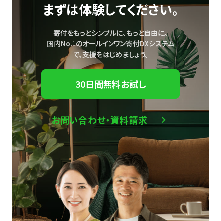
まずは体験してください。
寄付をもっとシンプルに、もっと自由に。
国内No.1のオールインワン寄付DXシステム
で、
支援をはじめましょう。
30日間無料お試し
お問い合わせ・資料請求