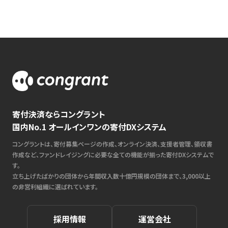
寄付決済ならコングラント
国内No.1 オールインワンの寄付DXシステム
コングラントは、寄付募集ページの作成、オンライン決済、支援者管理、領収書
作成など、ファンドレイジングに必要な全ての機能が揃った寄付DXシステムで
す。
立ち上げたばかりの団体から年間収入数十億円規模の団体まで、3,000以上
の非営利組織に選ばれています。
採用情報
運営会社