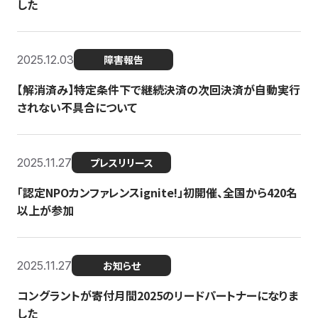
した
2025.12.03
障害報告
【解消済み】特定条件下で継続決済の次回決済が自動実行
されない不具合について
2025.11.27
プレスリリース
「認定NPOカンファレンスignite!」初開催、全国から420名
以上が参加
2025.11.27
お知らせ
コングラントが寄付月間2025のリードパートナーになりま
した