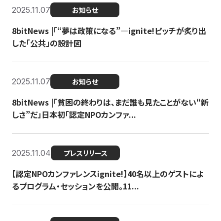
2025.11.07
お知らせ
8bitNews |「“夢は政策になる”—ignite!ピッチが炙り出
した「公共」の設計図
2025.11.07
お知らせ
8bitNews |「貧困の終わりは、まだ誰も見たことがない“新
しさ”だ」日本初「認定NPOカンファ...
2025.11.04
プレスリリース
【認定NPOカンファレンスignite!】40名以上のゲストによ
るプログラム・セッションを公開。11...