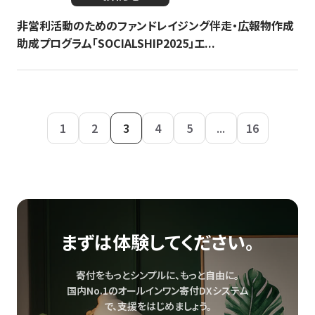
非営利活動のためのファンドレイジング伴走・広報物作成
助成プログラム「SOCIALSHIP2025」エ...
1
2
3
4
5
...
16
まずは体験してください。
寄付をもっとシンプルに、もっと自由に。
国内No.1のオールインワン寄付DXシステム
で、
支援をはじめましょう。