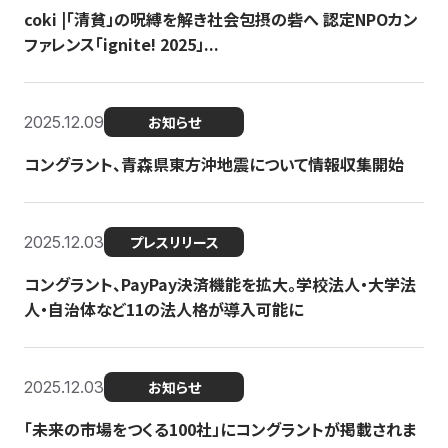
coki |「清貧」の呪縛を解き社会包摂の砦へ 認定NPOカン
ファレンス「ignite! 2025」...
2025.12.09
お知らせ
コングラント、青森県東方沖地震について情報収集開始
2025.12.03
プレスリリース
コングラント、PayPay決済機能を拡大。学校法人・大学法
人・自治体など11の法人格が導入可能に
2025.12.03
お知らせ
「未来の市場をつくる100社」にコングラントが掲載されま