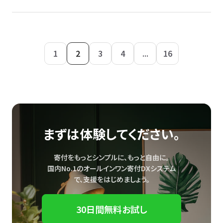
1
2
3
4
...
16
まずは体験してください。
寄付をもっとシンプルに、もっと自由に。
国内No.1のオールインワン寄付DXシステム
で、
支援をはじめましょう。
30日間無料お試し