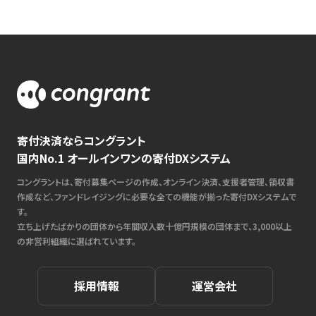
寄付決済ならコングラント
国内No.1 オールインワンの寄付DXシステム
コングラントは、寄付募集ページの作成、オンライン決済、支援者管理、領収書
作成など、ファンドレイジングに必要な全ての機能が揃った寄付DXシステムで
す。
立ち上げたばかりの団体から年間収入数十億円規模の団体まで、3,000以上
の非営利組織に選ばれています。
採用情報
運営会社