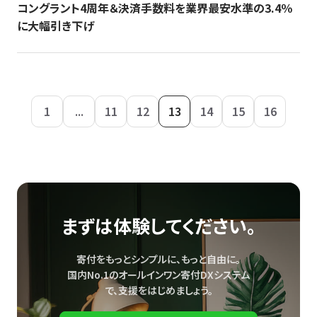
コングラント4周年＆決済手数料を業界最安水準の3.4％
に大幅引き下げ
1
...
11
12
13
14
15
16
まずは体験してください。
寄付をもっとシンプルに、もっと自由に。
国内No.1のオールインワン寄付DXシステム
で、
支援をはじめましょう。