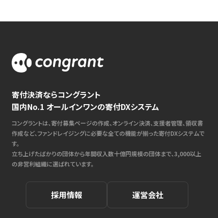
寄付決済ならコングラント
国内No.1 オールインワンの寄付DXシステム
コングラントは、寄付募集ページの作成、オンライン決済、支援者管理、領収書
作成など、ファンドレイジングに必要な全ての機能が揃った寄付DXシステムで
す。
立ち上げたばかりの団体から年間収入数十億円規模の団体まで、3,000以上
の非営利組織に選ばれています。
採用情報
運営会社