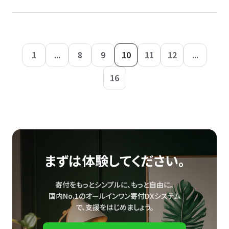
1
...
8
9
10
11
12
...
16
まずは体験してください。
寄付をもっとシンプルに、もっと自由に。
国内No.1のオールインワン寄付DXシステム
で、
支援をはじめましょう。