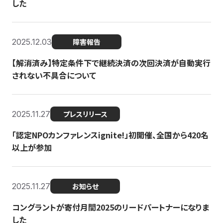
した
2025.12.03
障害報告
【解消済み】特定条件下で継続決済の次回決済が自動実行
されない不具合について
2025.11.27
プレスリリース
「認定NPOカンファレンスignite!」初開催、全国から420名
以上が参加
2025.11.27
お知らせ
コングラントが寄付月間2025のリードパートナーになりま
した