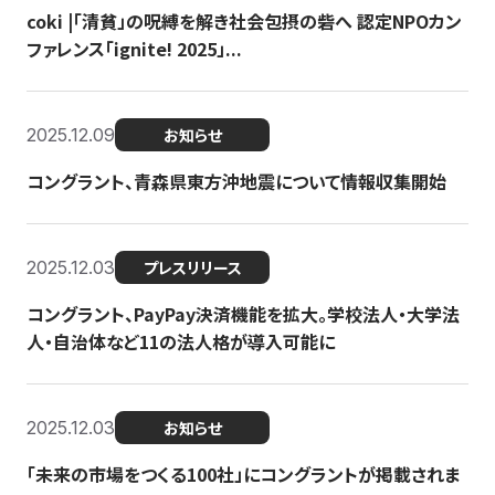
coki |「清貧」の呪縛を解き社会包摂の砦へ 認定NPOカン
ファレンス「ignite! 2025」...
2025.12.09
お知らせ
コングラント、青森県東方沖地震について情報収集開始
2025.12.03
プレスリリース
コングラント、PayPay決済機能を拡大。学校法人・大学法
人・自治体など11の法人格が導入可能に
2025.12.03
お知らせ
「未来の市場をつくる100社」にコングラントが掲載されま