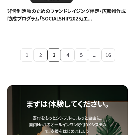
非営利活動のためのファンドレイジング伴走・広報物作成
助成プログラム「SOCIALSHIP2025」エ...
1
2
3
4
5
...
16
まずは体験してください。
寄付をもっとシンプルに、もっと自由に。
国内No.1のオールインワン寄付DXシステム
で、
支援をはじめましょう。