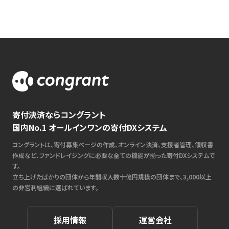
寄付決済ならコングラント
国内No.1 オールインワンの寄付DXシステム
コングラントは、寄付募集ページの作成、オンライン決済、支援者管理、領収書
作成など、ファンドレイジングに必要な全ての機能が揃った寄付DXシステムで
す。
立ち上げたばかりの団体から年間収入数十億円規模の団体まで、3,000以上
の非営利組織に選ばれています。
採用情報
運営会社