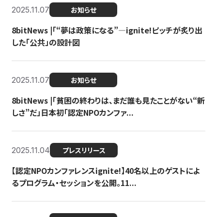
2025.11.07
お知らせ
8bitNews |「“夢は政策になる”—ignite!ピッチが炙り出
した「公共」の設計図
2025.11.07
お知らせ
8bitNews |「貧困の終わりは、まだ誰も見たことがない“新
しさ”だ」日本初「認定NPOカンファ...
2025.11.04
プレスリリース
【認定NPOカンファレンスignite!】40名以上のゲストによ
るプログラム・セッションを公開。11...