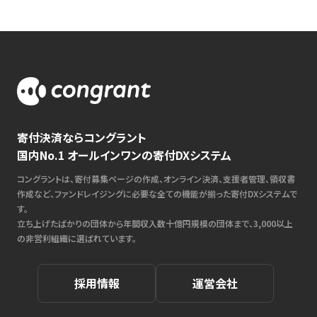
寄付決済ならコングラント
国内No.1 オールインワンの寄付DXシステム
コングラントは、寄付募集ページの作成、オンライン決済、支援者管理、領収書
作成など、ファンドレイジングに必要な全ての機能が揃った寄付DXシステムで
す。
立ち上げたばかりの団体から年間収入数十億円規模の団体まで、3,000以上
の非営利組織に選ばれています。
採用情報
運営会社