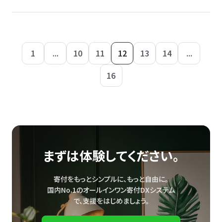
1
...
10
11
12
13
14
...
16
まずは体験してください。
寄付をもっとシンプルに、もっと自由に。
国内No.1のオールインワン寄付DXシステム
で、
支援をはじめましょう。