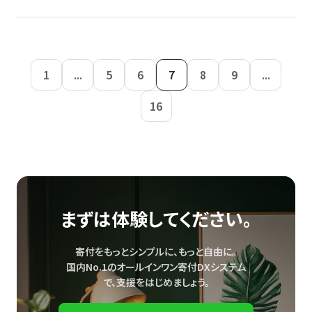
1
...
5
6
7
8
9
...
16
まずは体験してください。
寄付をもっとシンプルに、もっと自由に。
国内No.1のオールインワン寄付DXシステム
で、
支援をはじめましょう。