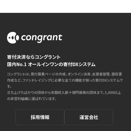
寄付決済ならコングラント
国内No.1 オールインワンの寄付DXシステム
コングラントは、寄付募集ページの作成、オンライン決済、支援者管理、領収書
作成など、ファンドレイジングに必要な全ての機能が揃った寄付DXシステムで
す。
立ち上げたばかりの団体から年間収入数十億円規模の団体まで、3,000以上
の非営利組織に選ばれています。
採用情報
運営会社