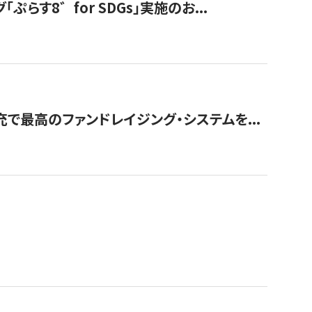
す8゛for SDGs」実施のお...
で最高のファンドレイジング・システムを...