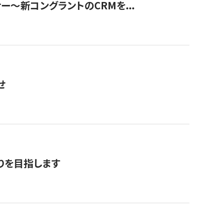
ナー〜新コングラントのCRMを...
せ
りを目指します