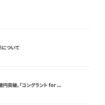
表示について
破。「コングラント for ...