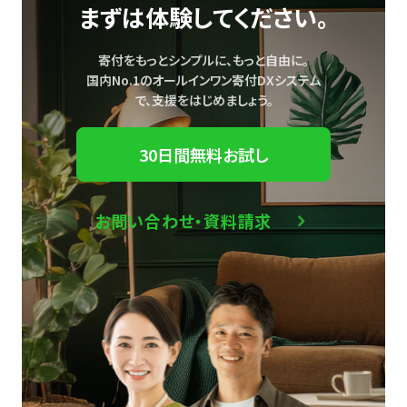
まずは体験してください。
寄付をもっとシンプルに、もっと自由に。
国内No.1のオールインワン寄付DXシステム
で、
支援をはじめましょう。
30日間無料お試し
お問い合わせ・資料請求