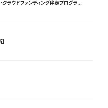
クラウドファンディング伴走プログラ...
新】