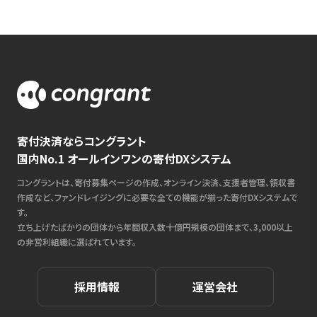
寄付決済ならコングラント
国内No.1 オールインワンの寄付DXシステム
コングラントは、寄付募集ページの作成、オンライン決済、支援者管理、領収書
作成など、ファンドレイジングに必要な全ての機能が揃った寄付DXシステムで
す。
立ち上げたばかりの団体から年間収入数十億円規模の団体まで、3,000以上
の非営利組織に選ばれています。
採用情報
運営会社