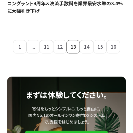
コングラント4周年＆決済手数料を業界最安水準の3.4％
に大幅引き下げ
1
...
11
12
13
14
15
16
まずは体験してください。
寄付をもっとシンプルに、もっと自由に。
国内No.1のオールインワン寄付DXシステム
で、
支援をはじめましょう。