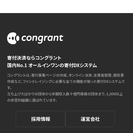
寄付決済ならコングラント
国内No.1 オールインワンの寄付DXシステム
コングラントは、寄付募集ページの作成、オンライン決済、支援者管理、領収書
作成など、ファンドレイジングに必要な全ての機能が揃った寄付DXシステムで
す。
立ち上げたばかりの団体から年間収入数十億円規模の団体まで、3,000以上
の非営利組織に選ばれています。
採用情報
運営会社