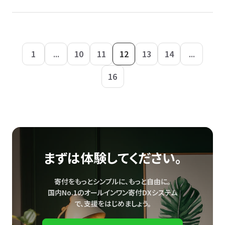
1
...
10
11
12
13
14
...
16
まずは体験してください。
寄付をもっとシンプルに、もっと自由に。
国内No.1のオールインワン寄付DXシステム
で、
支援をはじめましょう。