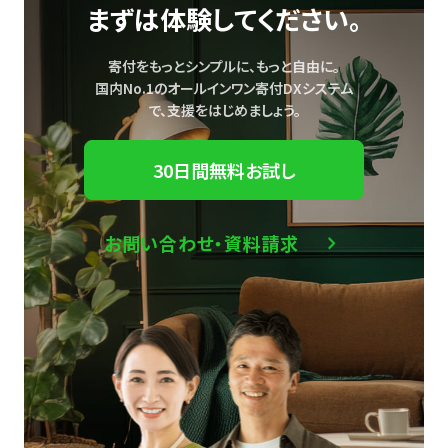
まずは体験してください。
寄付をもっとシンプルに、もっと自由に。
国内No.1のオールインワン寄付DXシステム
で、
支援をはじめましょう。
30日間無料お試し
お問い合わせ・資料請求