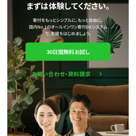
まずは体験してください。
寄付をもっとシンプルに、もっと自由に。
国内No.1のオールインワン寄付DXシステム
で、
支援をはじめましょう。
30日間無料お試し
お問い合わせ・資料請求