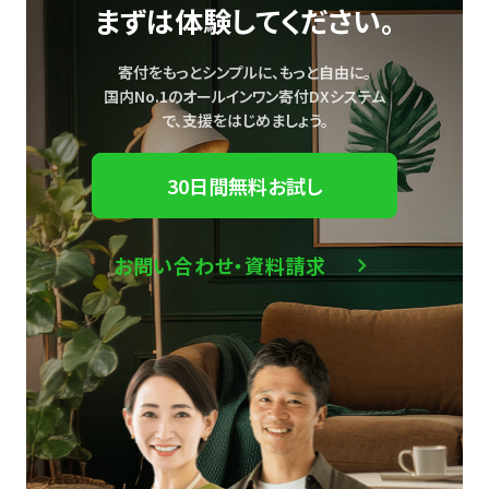
まずは体験してください。
寄付をもっとシンプルに、もっと自由に。
国内No.1のオールインワン寄付DXシステム
で、
支援をはじめましょう。
30日間無料お試し
お問い合わせ・資料請求