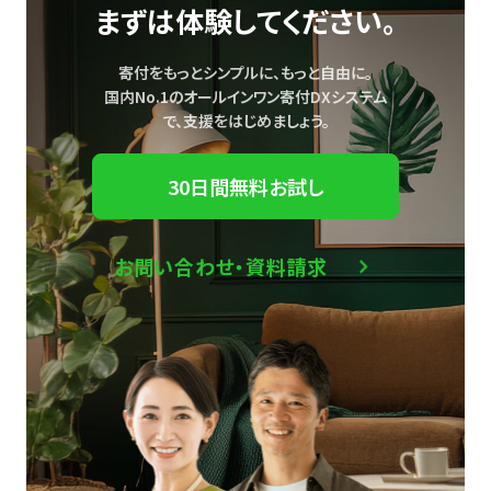
まずは体験してください。
寄付をもっとシンプルに、もっと自由に。
国内No.1のオールインワン寄付DXシステム
で、
支援をはじめましょう。
30日間無料お試し
お問い合わせ・資料請求