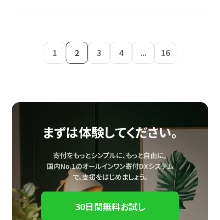
1
2
3
4
...
16
まずは体験してください。
寄付をもっとシンプルに、もっと自由に。
国内No.1のオールインワン寄付DXシステム
で、
支援をはじめましょう。
30日間無料お試し