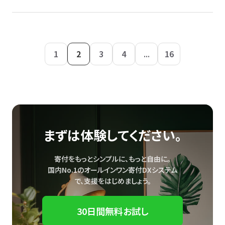
1
2
3
4
...
16
まずは体験してください。
寄付をもっとシンプルに、もっと自由に。
国内No.1のオールインワン寄付DXシステム
で、
支援をはじめましょう。
30日間無料お試し