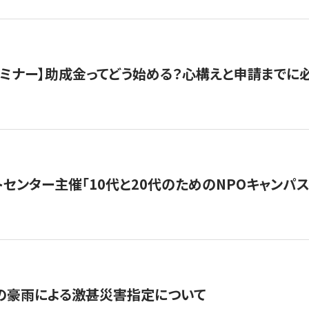
催セミナー】助成金ってどう始める？心構えと申請までに
トセンター主催「10代と20代のためのNPOキャンパ
の豪雨による激甚災害指定について