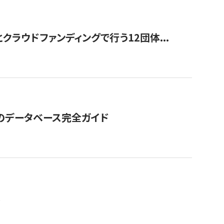
ラウドファンディングで行う12団体...
GOのデータベース完全ガイド
。