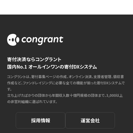
寄付決済ならコングラント
国内No.1 オールインワンの寄付DXシステム
コングラントは、寄付募集ページの作成、オンライン決済、支援者管理、領収書
作成など、ファンドレイジングに必要な全ての機能が揃った寄付DXシステムで
す。
立ち上げたばかりの団体から年間収入数十億円規模の団体まで、3,000以上
の非営利組織に選ばれています。
採用情報
運営会社