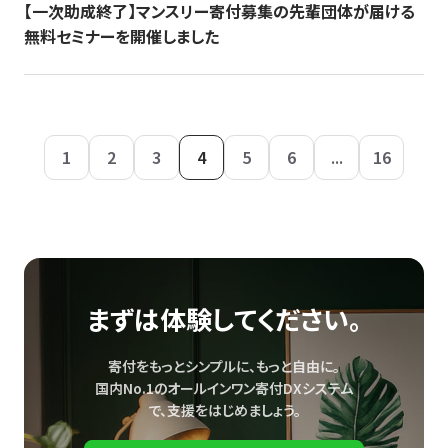
【一次助成終了】マンスリー寄付募集の先輩団体が届ける
無料セミナーを開催しました
1
2
3
4
5
6
...
16
まずは体験してください。
寄付をもっとシンプルに、もっと自由に。
国内No.1のオールインワン寄付DXシステム
で、
支援をはじめましょう。