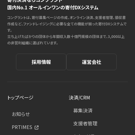
国内No.1 オールインワンの寄付DXシステム
コングラントは、寄付募集ページの作成、オンライン決済、支援者管理、領収書
作成など、ファンドレイジングに必要な全ての機能が揃った寄付DXシステムで
す。
立ち上げたばかりの団体から年間収入数十億円規模の団体まで、3,000以上
の非営利組織に選ばれています。
採用情報
運営会社
トップページ
決済/CRM
募集決済
お知らせ
支援者管理
PRTIMES