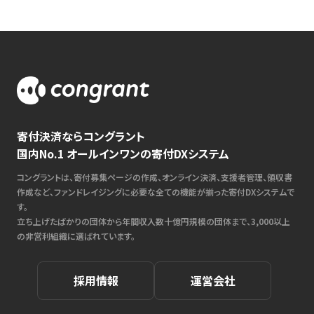
寄付決済ならコングラント
国内No.1 オールインワンの寄付DXシステム
コングラントは、寄付募集ページの作成、オンライン決済、支援者管理、領収書
作成など、ファンドレイジングに必要な全ての機能が揃った寄付DXシステムで
す。
立ち上げたばかりの団体から年間収入数十億円規模の団体まで、3,000以上
の非営利組織に選ばれています。
採用情報
運営会社