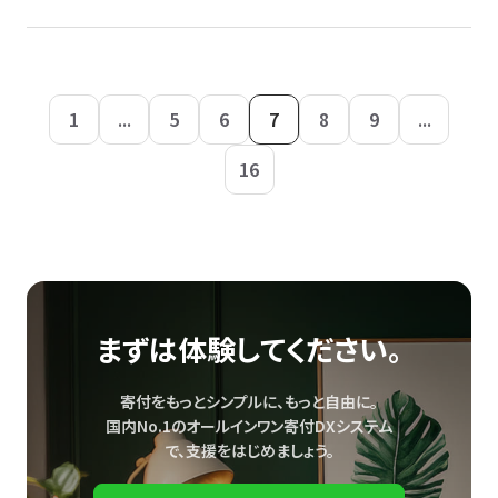
1
...
5
6
7
8
9
...
16
まずは体験してください。
寄付をもっとシンプルに、もっと自由に。
国内No.1のオールインワン寄付DXシステム
で、
支援をはじめましょう。