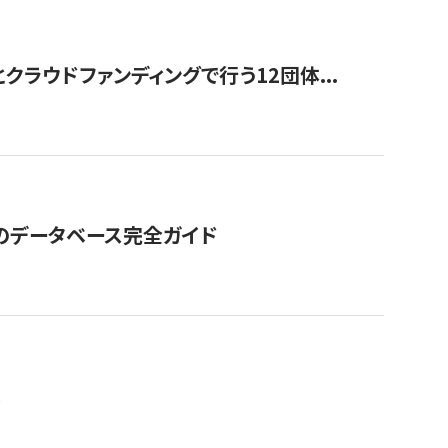
ラウドファンディングで行う12団体...
GOのデータベース完全ガイド
。