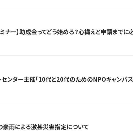
催セミナー】助成金ってどう始める？心構えと申請までに
トセンター主催「10代と20代のためのNPOキャンパ
の豪雨による激甚災害指定について