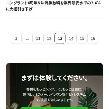
コングラント4周年＆決済手数料を業界最安水準の3.4％
に大幅引き下げ
1
...
11
12
13
14
15
16
まずは体験してください。
寄付をもっとシンプルに、もっと自由に。
国内No.1のオールインワン寄付DXシステム
で、
支援をはじめましょう。