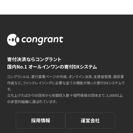
寄付決済ならコングラント
国内No.1 オールインワンの寄付DXシステム
コングラントは、寄付募集ページの作成、オンライン決済、支援者管理、領収書
作成など、ファンドレイジングに必要な全ての機能が揃った寄付DXシステムで
す。
立ち上げたばかりの団体から年間収入数十億円規模の団体まで、3,000以上
の非営利組織に選ばれています。
採用情報
運営会社