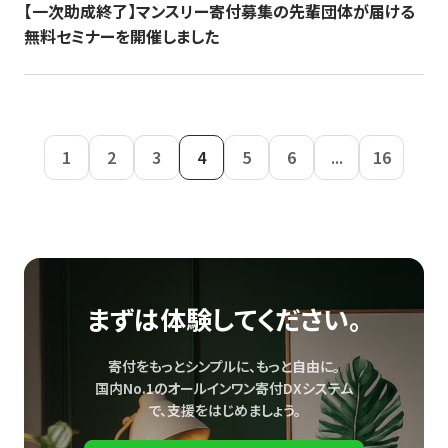
【一次助成終了】マンスリー寄付募集の先輩団体が届ける
無料セミナーを開催しました
1
2
3
4
5
6
...
16
まずは体験してください。
寄付をもっとシンプルに、もっと自由に。
国内No.1のオールインワン寄付DXシステム
で、
支援をはじめましょう。