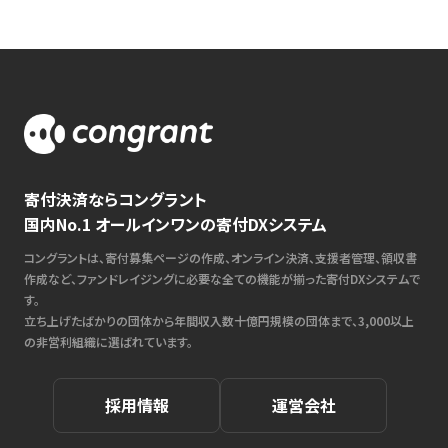
寄付決済ならコングラント
国内No.1 オールインワンの寄付DXシステム
コングラントは、寄付募集ページの作成、オンライン決済、支援者管理、領収書
作成など、ファンドレイジングに必要な全ての機能が揃った寄付DXシステムで
す。
立ち上げたばかりの団体から年間収入数十億円規模の団体まで、3,000以上
の非営利組織に選ばれています。
採用情報
運営会社