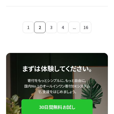
1
2
3
4
...
16
まずは体験してください。
寄付をもっとシンプルに、もっと自由に。
国内No.1のオールインワン寄付DXシステム
で、
支援をはじめましょう。
30日間無料お試し