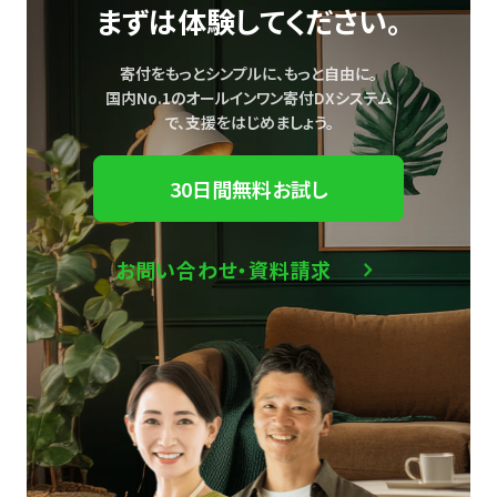
まずは体験してください。
寄付をもっとシンプルに、もっと自由に。
国内No.1のオールインワン寄付DXシステム
で、
支援をはじめましょう。
30日間無料お試し
お問い合わせ・資料請求