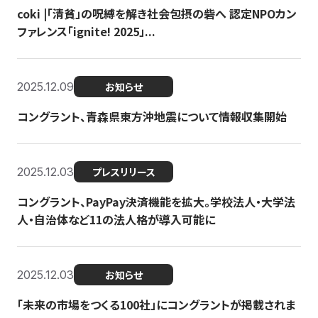
coki |「清貧」の呪縛を解き社会包摂の砦へ 認定NPOカン
ファレンス「ignite! 2025」...
2025.12.09
お知らせ
コングラント、青森県東方沖地震について情報収集開始
2025.12.03
プレスリリース
コングラント、PayPay決済機能を拡大。学校法人・大学法
人・自治体など11の法人格が導入可能に
2025.12.03
お知らせ
「未来の市場をつくる100社」にコングラントが掲載されま