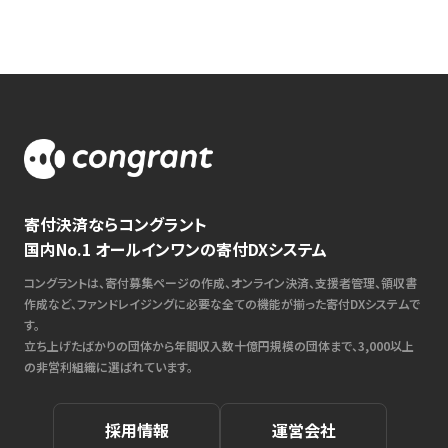
寄付決済ならコングラント
国内No.1 オールインワンの寄付DXシステム
コングラントは、寄付募集ページの作成、オンライン決済、支援者管理、領収書
作成など、ファンドレイジングに必要な全ての機能が揃った寄付DXシステムで
す。
立ち上げたばかりの団体から年間収入数十億円規模の団体まで、3,000以上
の非営利組織に選ばれています。
採用情報
運営会社