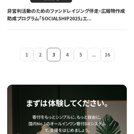
非営利活動のためのファンドレイジング伴走・広報物作成
助成プログラム「SOCIALSHIP2025」エ...
1
2
3
4
5
...
16
まずは体験してください。
寄付をもっとシンプルに、もっと自由に。
国内No.1のオールインワン寄付DXシステム
で、
支援をはじめましょう。