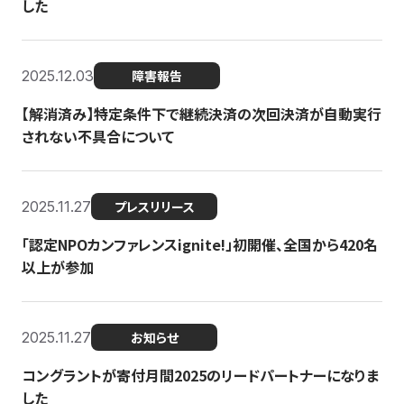
した
2025.12.03
障害報告
【解消済み】特定条件下で継続決済の次回決済が自動実行
されない不具合について
2025.11.27
プレスリリース
「認定NPOカンファレンスignite!」初開催、全国から420名
以上が参加
2025.11.27
お知らせ
コングラントが寄付月間2025のリードパートナーになりま
した