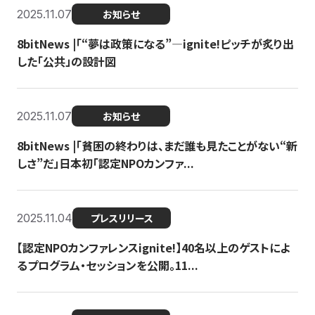
2025.11.07
お知らせ
8bitNews |「“夢は政策になる”—ignite!ピッチが炙り出
した「公共」の設計図
2025.11.07
お知らせ
8bitNews |「貧困の終わりは、まだ誰も見たことがない“新
しさ”だ」日本初「認定NPOカンファ...
2025.11.04
プレスリリース
【認定NPOカンファレンスignite!】40名以上のゲストによ
るプログラム・セッションを公開。11...