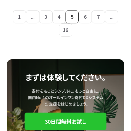
1
...
3
4
5
6
7
...
16
まずは体験してください。
寄付をもっとシンプルに、もっと自由に。
国内No.1のオールインワン寄付DXシステム
で、
支援をはじめましょう。
30日間無料お試し