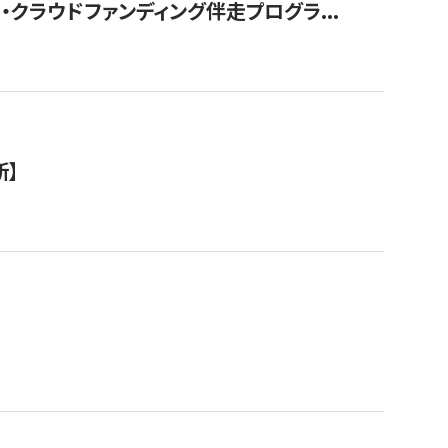
クラウドファンディング伴走プログラ...
新】