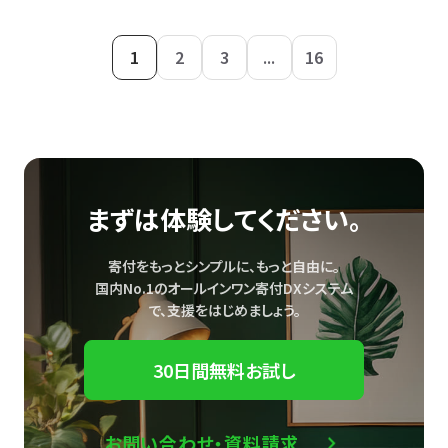
1
2
3
...
16
まずは体験してください。
寄付をもっとシンプルに、もっと自由に。
国内No.1のオールインワン寄付DXシステム
で、
支援をはじめましょう。
30日間無料お試し
お問い合わせ・資料請求