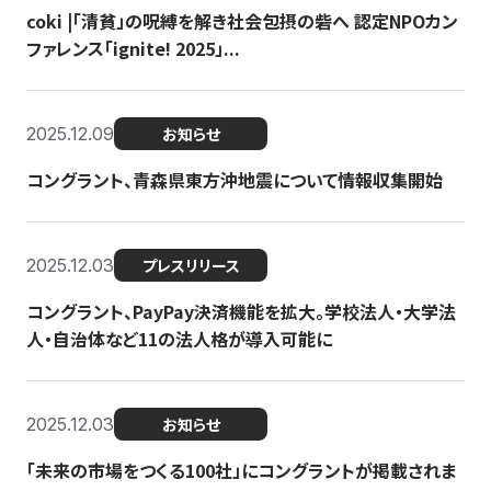
coki |「清貧」の呪縛を解き社会包摂の砦へ 認定NPOカン
ファレンス「ignite! 2025」...
2025.12.09
お知らせ
コングラント、青森県東方沖地震について情報収集開始
2025.12.03
プレスリリース
コングラント、PayPay決済機能を拡大。学校法人・大学法
人・自治体など11の法人格が導入可能に
2025.12.03
お知らせ
「未来の市場をつくる100社」にコングラントが掲載されま