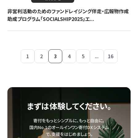
非営利活動のためのファンドレイジング伴走・広報物作成
助成プログラム「SOCIALSHIP2025」エ...
1
2
3
4
5
...
16
まずは体験してください。
寄付をもっとシンプルに、もっと自由に。
国内No.1のオールインワン寄付DXシステム
で、
支援をはじめましょう。