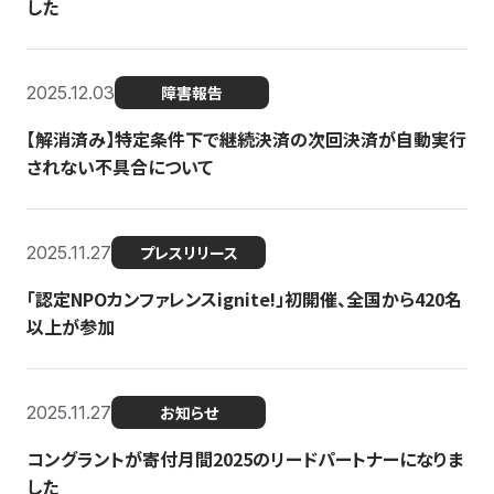
した
2025.12.03
障害報告
【解消済み】特定条件下で継続決済の次回決済が自動実行
されない不具合について
2025.11.27
プレスリリース
「認定NPOカンファレンスignite!」初開催、全国から420名
以上が参加
2025.11.27
お知らせ
コングラントが寄付月間2025のリードパートナーになりま
した