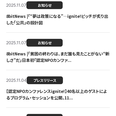
2025.11.07
お知らせ
8bitNews |「“夢は政策になる”—ignite!ピッチが炙り出
した「公共」の設計図
2025.11.07
お知らせ
8bitNews |「貧困の終わりは、まだ誰も見たことがない“新
しさ”だ」日本初「認定NPOカンファ...
2025.11.04
プレスリリース
【認定NPOカンファレンスignite!】40名以上のゲストによ
るプログラム・セッションを公開。11...