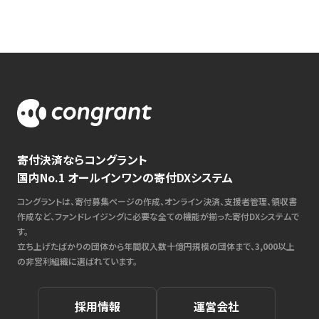
寄付決済ならコングラント
国内No.1 オールインワンの寄付DXシステム
コングラントは、寄付募集ページの作成、オンライン決済、支援者管理、領収書
作成など、ファンドレイジングに必要な全ての機能が揃った寄付DXシステムで
す。
立ち上げたばかりの団体から年間収入数十億円規模の団体まで、3,000以上
の非営利組織に選ばれています。
採用情報
運営会社