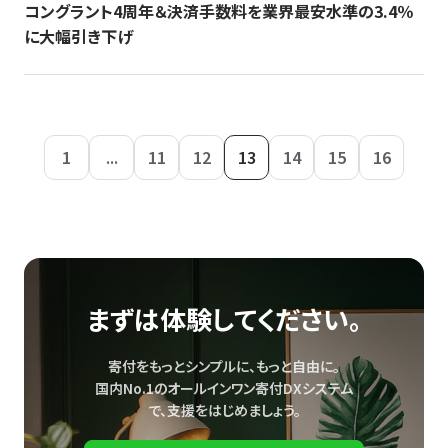
コングラント4周年＆決済手数料を業界最安水準の3.4％
に大幅引き下げ
1
...
11
12
13
14
15
16
まずは体験してください。
寄付をもっとシンプルに、もっと自由に。
国内No.1のオールインワン寄付DXシステム
で、
支援をはじめましょう。