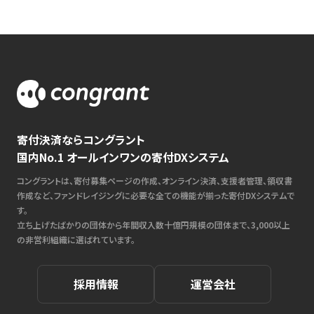
寄付決済ならコングラント
国内No.1 オールインワンの寄付DXシステム
コングラントは、寄付募集ページの作成、オンライン決済、支援者管理、領収書
作成など、ファンドレイジングに必要な全ての機能が揃った寄付DXシステムで
す。
立ち上げたばかりの団体から年間収入数十億円規模の団体まで、3,000以上
の非営利組織に選ばれています。
採用情報
運営会社