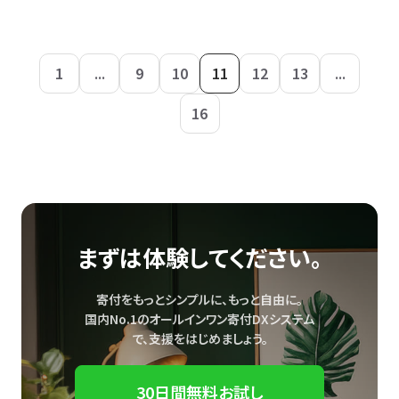
1
...
9
10
11
12
13
...
16
まずは体験してください。
寄付をもっとシンプルに、もっと自由に。
国内No.1のオールインワン寄付DXシステム
で、
支援をはじめましょう。
30日間無料お試し