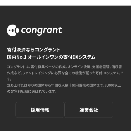
寄付決済ならコングラント
国内No.1 オールインワンの寄付DXシステム
コングラントは、寄付募集ページの作成、オンライン決済、支援者管理、領収書
作成など、ファンドレイジングに必要な全ての機能が揃った寄付DXシステムで
す。
立ち上げたばかりの団体から年間収入数十億円規模の団体まで、3,000以上
の非営利組織に選ばれています。
採用情報
運営会社