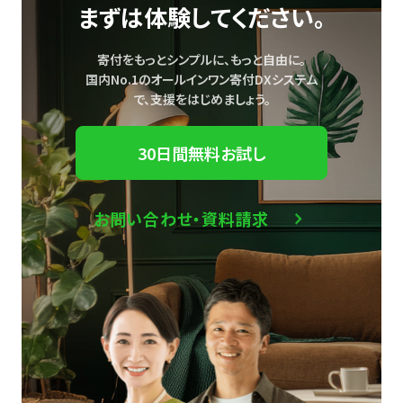
まずは体験してください。
寄付をもっとシンプルに、もっと自由に。
国内No.1のオールインワン寄付DXシステム
で、
支援をはじめましょう。
30日間無料お試し
お問い合わせ・資料請求