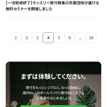
【一次助成終了】マンスリー寄付募集の先輩団体が届ける
無料セミナーを開催しました
1
2
3
4
5
6
...
16
まずは体験してください。
寄付をもっとシンプルに、もっと自由に。
国内No.1のオールインワン寄付DXシステム
で、
支援をはじめましょう。