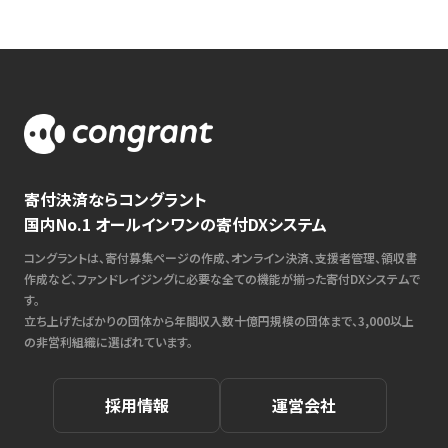
寄付決済ならコングラント
国内No.1 オールインワンの寄付DXシステム
コングラントは、寄付募集ページの作成、オンライン決済、支援者管理、領収書
作成など、ファンドレイジングに必要な全ての機能が揃った寄付DXシステムで
す。
立ち上げたばかりの団体から年間収入数十億円規模の団体まで、3,000以上
の非営利組織に選ばれています。
採用情報
運営会社