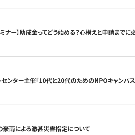
催セミナー】助成金ってどう始める？心構えと申請までに
トセンター主催「10代と20代のためのNPOキャンパ
の豪雨による激甚災害指定について