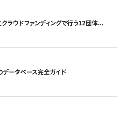
ラウドファンディングで行う12団体...
GOのデータベース完全ガイド
。