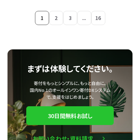
1
2
3
...
16
まずは体験してください。
寄付をもっとシンプルに、もっと自由に。
国内No.1のオールインワン寄付DXシステム
で、
支援をはじめましょう。
30日間無料お試し
お問い合わせ・資料請求