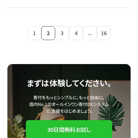
1
2
3
4
...
16
まずは体験してください。
寄付をもっとシンプルに、もっと自由に。
国内No.1のオールインワン寄付DXシステム
で、
支援をはじめましょう。
30日間無料お試し