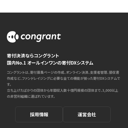
寄付決済ならコングラント
国内No.1 オールインワンの寄付DXシステム
コングラントは、寄付募集ページの作成、オンライン決済、支援者管理、領収書
作成など、ファンドレイジングに必要な全ての機能が揃った寄付DXシステムで
す。
立ち上げたばかりの団体から年間収入数十億円規模の団体まで、3,000以上
の非営利組織に選ばれています。
採用情報
運営会社