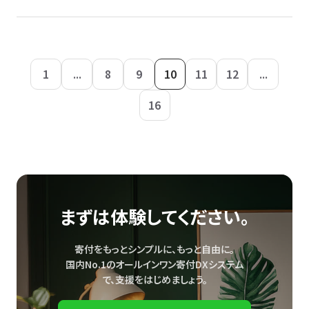
1
...
8
9
10
11
12
...
16
まずは体験してください。
寄付をもっとシンプルに、もっと自由に。
国内No.1のオールインワン寄付DXシステム
で、
支援をはじめましょう。